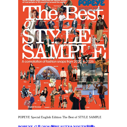
POPEYE Special English Edition The Best of STYLE SAMPLE
POPEYE (7月/2026/附BEAUTY&YOUTH別冊)