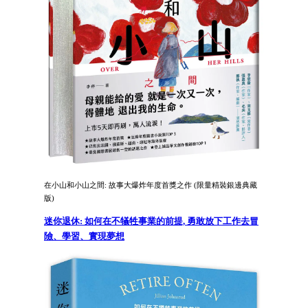
在小山和小山之間: 故事大爆炸年度首獎之作 (限量精裝銀邊典藏
版)
迷你退休: 如何在不犠牲事業的前提, 勇敢放下工作去冒
險、學習、實現夢想