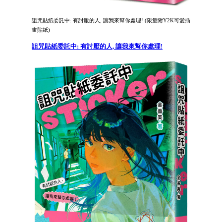
詛咒貼紙委託中: 有討厭的人, 讓我來幫你處理! (限量附Y2K可愛插
畫貼紙)
詛咒貼紙委託中: 有討厭的人, 讓我來幫你處理!