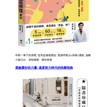
年輕一輩子的身體, 從骨盆修復開始: 透過呼吸法x伸展x運動, 遠離
小腹凸出、肩頸僵硬、慢性疼痛
業餘愛好的力量: 過度努力時代的快樂指南