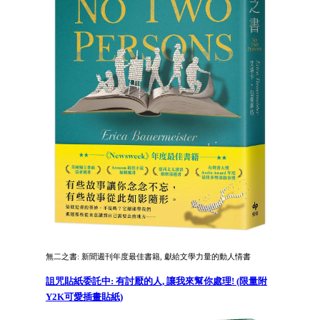
無二之書: 新聞週刊年度最佳書籍, 獻給文學力量的動人情書
詛咒貼紙委託中: 有討厭的人, 讓我來幫你處理! (限量附
Y2K可愛插畫貼紙)