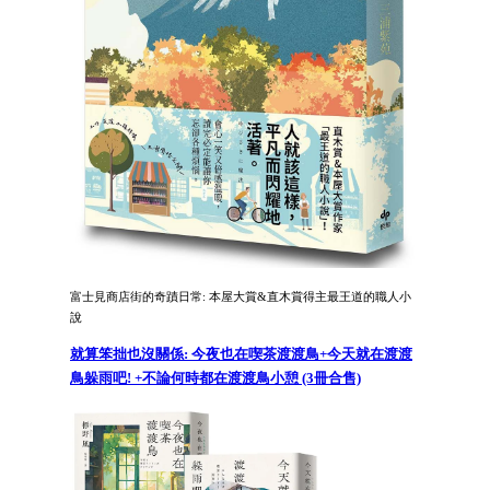
富士見商店街的奇蹟日常: 本屋大賞&直木賞得主最王道的職人小
說
就算笨拙也沒關係: 今夜也在喫茶渡渡鳥+今天就在渡渡
鳥躲雨吧! +不論何時都在渡渡鳥小憩 (3冊合售)