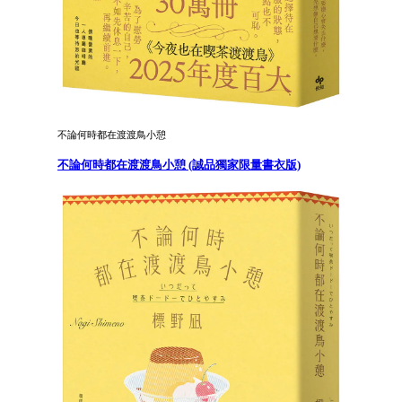
不論何時都在渡渡鳥小憩
不論何時都在渡渡鳥小憩 (誠品獨家限量書衣版)