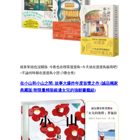
就算笨拙也沒關係: 今夜也在喫茶渡渡鳥+今天就在渡渡鳥躲雨吧!
+不論何時都在渡渡鳥小憩 (3冊合售)
在小山和小山之間: 故事大爆炸年度首獎之作 (誠品獨家
典藏版/附限量精裝銀邊女兒的強韌書籤組)