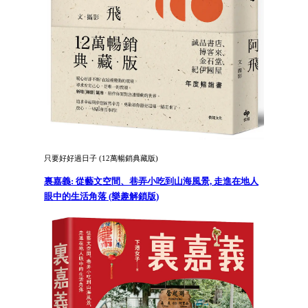
只要好好過日子 (12萬暢銷典藏版)
裏嘉義: 從藝文空間、巷弄小吃到山海風景, 走進在地人
眼中的生活角落 (樂趣解鎖版)