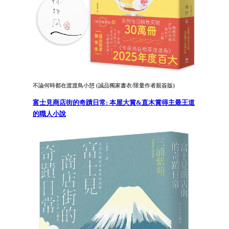
不論何時都在渡渡鳥小憩 (誠品獨家書衣/限量作者親簽版)
富士見商店街的奇蹟日常: 本屋大賞&直木賞得主最王道
的職人小說