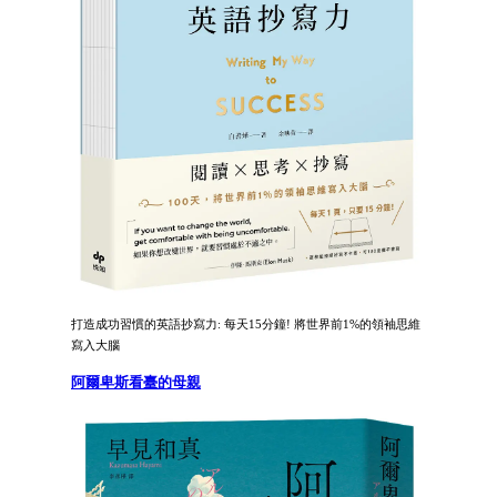
打造成功習慣的英語抄寫力: 每天15分鐘! 將世界前1%的領袖思維
寫入大腦
阿爾卑斯看臺的母親