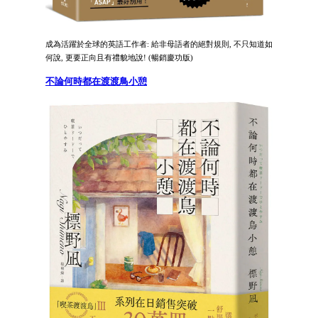
成為活躍於全球的英語工作者: 給非母語者的絕對規則, 不只知道如
何說, 更要正向且有禮貌地說! (暢銷慶功版)
不論何時都在渡渡鳥小憩