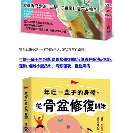
詛咒貼紙委託中: 有討厭的人, 讓我來幫你處理!
年輕一輩子的身體, 從骨盆修復開始: 透過呼吸法x伸展x
運動, 遠離小腹凸出、肩頸僵硬、慢性疼痛