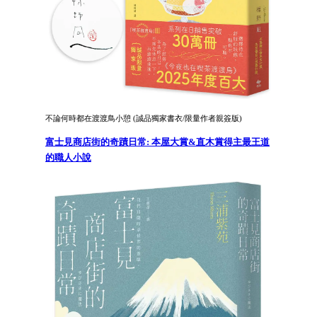
不論何時都在渡渡鳥小憩 (誠品獨家書衣/限量作者親簽版)
富士見商店街的奇蹟日常: 本屋大賞&直木賞得主最王道
的職人小說