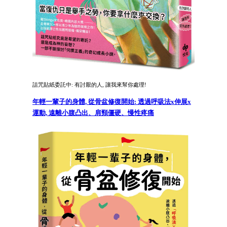
詛咒貼紙委託中: 有討厭的人, 讓我來幫你處理!
年輕一輩子的身體, 從骨盆修復開始: 透過呼吸法x伸展x
運動, 遠離小腹凸出、肩頸僵硬、慢性疼痛