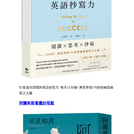
打造成功習慣的英語抄寫力: 每天15分鐘! 將世界前1%的領袖思維
寫入大腦
阿爾卑斯看臺的母親