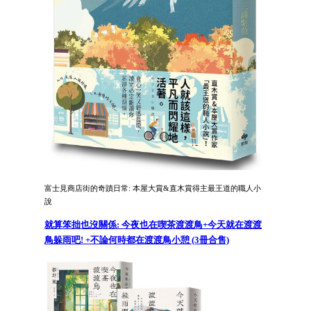
富士見商店街的奇蹟日常: 本屋大賞&直木賞得主最王道的職人小
說
就算笨拙也沒關係: 今夜也在喫茶渡渡鳥+今天就在渡渡
鳥躲雨吧! +不論何時都在渡渡鳥小憩 (3冊合售)