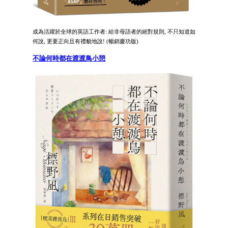
成為活躍於全球的英語工作者: 給非母語者的絕對規則, 不只知道如
何說, 更要正向且有禮貌地說! (暢銷慶功版)
不論何時都在渡渡鳥小憩