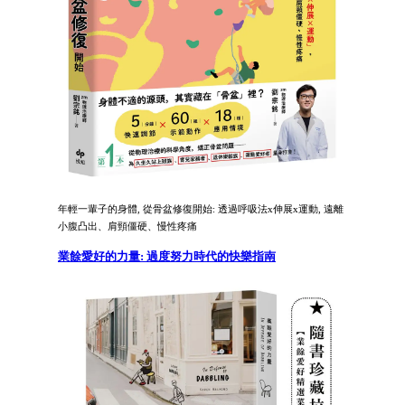
年輕一輩子的身體, 從骨盆修復開始: 透過呼吸法x伸展x運動, 遠離
小腹凸出、肩頸僵硬、慢性疼痛
業餘愛好的力量: 過度努力時代的快樂指南