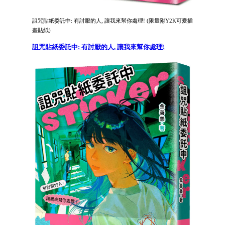
詛咒貼紙委託中: 有討厭的人, 讓我來幫你處理! (限量附Y2K可愛插
畫貼紙)
詛咒貼紙委託中: 有討厭的人, 讓我來幫你處理!