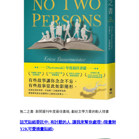
無二之書: 新聞週刊年度最佳書籍, 獻給文學力量的動人情書
詛咒貼紙委託中: 有討厭的人, 讓我來幫你處理! (限量附
Y2K可愛插畫貼紙)