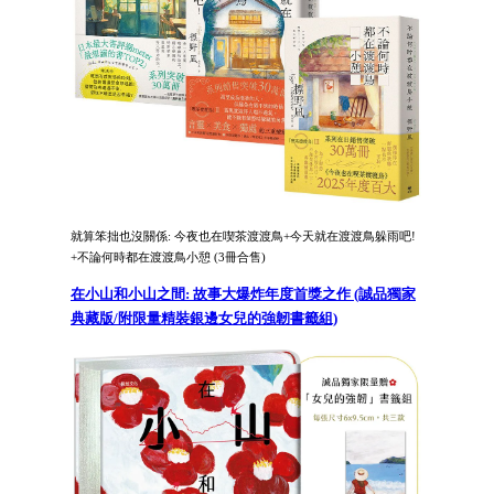
就算笨拙也沒關係: 今夜也在喫茶渡渡鳥+今天就在渡渡鳥躲雨吧!
+不論何時都在渡渡鳥小憩 (3冊合售)
在小山和小山之間: 故事大爆炸年度首獎之作 (誠品獨家
典藏版/附限量精裝銀邊女兒的強韌書籤組)