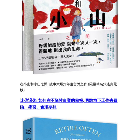
在小山和小山之間: 故事大爆炸年度首獎之作 (限量精裝銀邊典藏
版)
迷你退休: 如何在不犠牲事業的前提, 勇敢放下工作去冒
險、學習、實現夢想