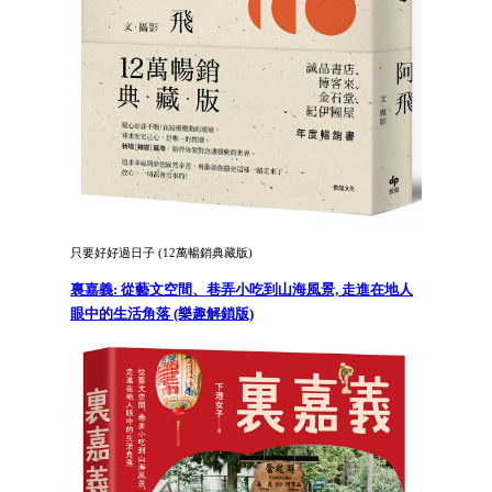
只要好好過日子 (12萬暢銷典藏版)
裏嘉義: 從藝文空間、巷弄小吃到山海風景, 走進在地人
眼中的生活角落 (樂趣解鎖版)