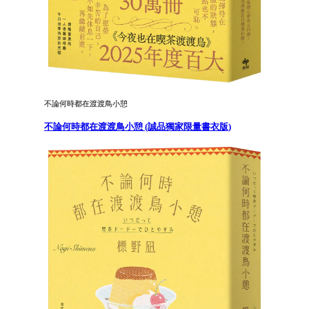
不論何時都在渡渡鳥小憩
不論何時都在渡渡鳥小憩 (誠品獨家限量書衣版)