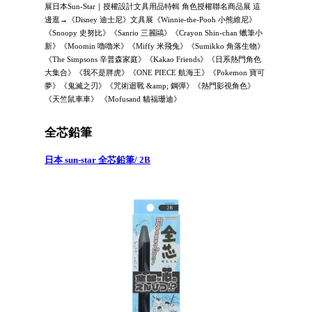
展日本Sun-Star｜授權設計文具用品特輯 角色授權聯名商品展 這
邊逛→《Disney 迪士尼》文具展《Winnie-the-Pooh 小熊維尼》
《Snoopy 史努比》《Sanrio 三麗鷗》《Crayon Shin-chan 蠟筆小
新》《Moomin 嚕嚕米》《Miffy 米飛兔》《Sumikko 角落生物》
《The Simpsons 辛普森家庭》《Kakao Friends》《日系熱門角色
大集合》《我不是胖虎》《ONE PIECE 航海王》《Pokemon 寶可
夢》《鬼滅之刃》《咒術迴戰 &amp; 鋼彈》《熱門影視角色》
《天竺鼠車車》 《Mofusand 貓福珊迪》
全芯鉛筆
日本 sun-star 全芯鉛筆/ 2B