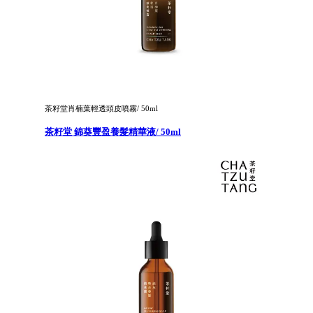
茶籽堂肖楠葉輕透頭皮噴霧/ 50ml
茶籽堂 錦葵豐盈養髮精華液/ 50ml