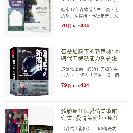
手，是可以任由念頭來來去
能徹底洗滌金錢焦慮的純金之
誠品獨家世界是自己的
去，鬆開最難放下的執念，是
結束17年森林僧人生活後，比
作。它溫柔地提醒我們，每個
樣子透明書卡)
找到內心那個能安於沒有解答
約恩．納提科．林德布勞進入
人都是自己獨特過往的產物，
的部分 ，是全心去順應不可避
個人主義當道、人人都在談論
怎麼花錢沒有絕對的對與錯，
免的事，是不強求「事情應該
79
434
折,
表現、控管、競爭、看重金錢
最重要的是明白自己真正重視
照自己想的發展」，是再也不
的世界，經歷身心痛苦的他深
的是什麼。 ——股人阿勳，價
必一直要求自己「成為快樂的
刻體會到，我們總以為要「用
值投資人 這本書與其說是《致
人」
力」才能過好生活，但其實關
富心態》的續集，不如說是
智慧通膨下的新商機: AI
鍵反而在「鬆手」。 張開的
《致富心態》的精湛實現。誰
時代的稀缺能力與新護
手，是可以任由念頭來來去
能有趣又實用地呈現我們與金
城河 (誠品獨家軟精裝
去，鬆開最難放下的執念，是
錢漫長又複雜的故事？摩根．
這是個企業「必須」先加AI再
版)
找到內心那個能安於沒有解答
豪瑟絕對是箇中翹楚。 ——克
加人、 一個人「開始」抵一個
的部分，是全心去順應不可避
里斯．大衛（Chris Davis），
團隊、 中間階層「正在」快速
免的事，是不強求「事情應該
79
434
戴維斯投資顧問公司（Davis
折,
消失的時代。 過去智慧是稀缺
照自己想的發展」，是再也不
Advisors）董事長，可口可樂
資源，現在AI讓智慧快速貶
必一直要求自己「成為快樂的
及波克夏．海瑟威控股公司
值， 加速淘汰不會用AI的人，
人」
（Berkshire Hathaway）董事
並重新定義「有價值者」的樣
這本書指出了我們私底下知
體驗瘋狂與愛情美術館
貌。 「人味」和「溫度」將成
道，但沒有人想承認的事實：
套書: 愛情美術館+瘋狂
為稀缺資源， 商機不僅屬於
我們不知道怎麼花自己的錢。
美術館 (2冊合售)
「賣AI鏟子」的人， 更屬於那
《愛情美術館》──50傳奇故
如果你希望你的錢能真正提升
些懂得設計「真實而有溫度」