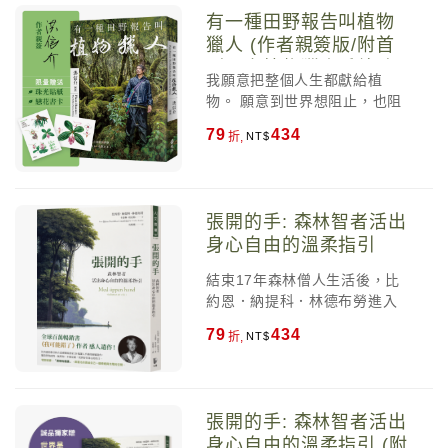
授】吳牧恩 【財經媒體人、
物獵人一段長時間與森林、與
（Richard Dasher）｜史丹佛
這本書指出了我們私底下知
有一種田野報告叫植物
《理財佑佑班》主持人】林帝
自己相處之後留下來的刻痕。
大學美亞科技管理中心主任 龔
道，但沒有人想承認的事實：
獵人 (作者親簽版/附首
佑 【投資理財YouTuber】柴
師賢｜iKala共同創辦人暨技術
我們不知道怎麼花自己的錢。
鼠兄弟 【Mr.Market市場先
刷限定植物獵人手繪珍
長
我願意把整個人生都獻給植
如果你希望你的錢能真正提升
生、財經作家】許繼元 【阿爾
稀植物珠光貼紙/戀花書
物。 願意到世界想阻止，也阻
你的生活，這本書非讀不可。
發投顧董事長】陳志彥 【小資
卡)
止不了。 這是一本什麼樣的
——馬克．曼森（Mark
YP投資理財筆記版主】陳逸朴
79
434
折,
書？是小說，是散文，是自
Manson），全球百萬暢銷作家
【年度暢銷書《人生路引》作
傳，是工作日誌，是田野記
如果你想了解如何用你的錢帶
者】楊斯棓 ●中文推薦人依姓
錄，是科研筆記，也是一名植
給你真正的快樂，快看這本書
名筆畫序排列 ▌來自全世界的
物獵人一段長時間與森林、與
吧！你再也不會像現在這樣逛
最高讚譽 《花錢的藝術》讓讀
張開的手: 森林智者活出
自己相處之後留下來的刻痕。
街買東西了。 ——珍．查茲基
者全面看清金錢本質，知道它
身心自由的溫柔指引
（Jean Chatzky），暢銷作
能帶來與不能帶來什麼。在積
家，著有《如何理財》（How
極追逐金錢之前，我們必需知
結束17年森林僧人生活後，比
to Money）和《有錢的女人》
道，金錢到底是怎樣的東西，
約恩．納提科．林德布勞進入
（Women with Money）
有何作用。 畢竟，就如作者所
個人主義當道、人人都在談論
79
434
說的：「假如你不知道如何正
折,
表現、控管、競爭、看重金錢
確使用金錢，那麼你會被金錢
的世界，經歷身心痛苦的他深
使用。」 人要做金錢的主人，
刻體會到，我們總以為要「用
而不是被金錢奴役還不自知。
力」才能過好生活，但其實關
張開的手: 森林智者活出
——綠角，暢銷財經作家 《花
鍵反而在「鬆手」。 張開的
錢的藝術》是一本充滿智慧、
身心自由的溫柔指引 (附