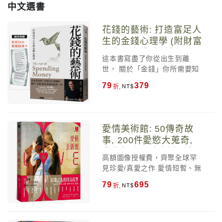
中文選書
花錢的藝術: 打造富足人
生的金錢心理學 (附財富
自由．實踐隨測卡)
這本書寫盡了你從出生到離
世， 關於「金錢」你所需要知
道的一切。 作品暢銷突破
79
379
折,
1,000萬冊！ 《致富心態》作
者 摩根．豪瑟 登峰造極之作！
這本書將徹底改變你的人生
觀、金錢觀， 具有「純金」般
愛情美術館: 50傳奇故
難以取代的價值。 榮獲誠品、
事, 200件愛慾大蒐奇,
博客來、金石堂三大書店當月
背後扣人心弦之謎 (誠品
選書！ 【誠品獨家附贈】 「財
高額圖像授權費，齊聚全球罕
獨家書衣版)
富金律．燙金箴言藏書票」4款
見珍愛/真愛之作 愛情短暫、無
一組 ✦✧✦ 摩根．豪瑟： 如果
形且無常（如同莎士比亞在
你不思考如何正確地用錢，錢
79
695
折,
《羅密歐與茱麗葉》中的絕美
就會來用你。 它會控制你，把
描述：「嘆息化成之煙」）；
你變成它的囚犯，毫不留情，
但對歷史學家來說，愛情卻是
絕不同情。 在學校裡，投資理
引發騷亂與後果的古老引擎。