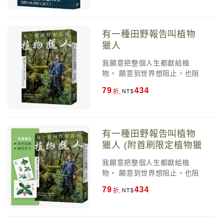
確使用金錢，那麼你會被金錢
人的機會也吸引不了不屑一顧
比香盛讚「寫出這樣的小說是
賽下，賣「鏟子」的硬體公司
使用。」 人要做金錢的主人，
的人。 無論你早已財富自由，
我的夢想！」而「逆襲」排行
生意欣欣向榮，陪伴療癒、真
而不是被金錢奴役還不自知。
還是持續努力精進自己，這本
榜，登上日本七家書店冠軍，
實體驗、遊戲娛樂、手感創
有一種田野報告叫植物
——綠角，暢銷財經作家 《花
書都將教你如何從已擁有的金
銷量近百萬冊！ 從今天起，無
作、演唱會經濟，也因滿足人
錢的藝術》是一本充滿智慧、
獵人
錢中，獲取最大的價值。當你
論是順境或逆境，富有或貧
心對真實的渴求而正在席捲每
能徹底洗滌金錢焦慮的純金之
讀完這本書，你會找到屬於自
窮，健康或疾病，這只青瓷，
一個人的生活。 AI世界的錢在
我願意把整個人生都獻給植
作。它溫柔地提醒我們，每個
己的位置，看清楚自己接下來
都將成為你人生的見證…… 小
移動，卻始終沒有離開同一張
物。 願意到世界想阻止，也阻
人都是自己獨特過往的產物，
的追求。隨著財富逐漸累積，
說從無名陶藝家的「青瓷」展
桌子，讀懂規則的人會找到自
止不了。 這是一本什麼樣的
怎麼花錢沒有絕對的對與錯，
你的人生，也將享受豐厚複
開，這件起初不受重視的作
79
434
折,
己的位置，所以問題只有一個
書？是小說，是散文，是自
最重要的是明白自己真正重視
利。 ▌全球各界菁英權威好評
品，意外進入百貨公司販售、
──你知道自己該站在哪裡嗎？
傳，是工作日誌，是田野記
的是什麼。 ——股人阿勳，價
【暢銷財經作家】綠角、【價
被人餽贈、遭偷盜……
海內外齊聲推薦 喬治．德拉瑪
錄，是科研筆記，也是一名植
值投資人 這本書與其說是《致
值投資人】股人阿勳 專文推
（George de Lama）｜美國
物獵人一段長時間與森林、與
富心態》的續集，不如說是
薦！ 【戴維斯投資顧問公司董
有一種田野報告叫植物
艾森豪基金會總裁 簡立峰｜
自己相處之後留下來的刻痕。
《致富心態》的精湛實現。誰
事長，可口可樂及波克夏．海
獵人 (附首刷限定植物獵
Google台灣前董事總經理 林憲
能有趣又實用地呈現我們與金
瑟威控股公司董事】克里斯．
人手繪珍稀植物珠光貼
銘｜緯創集團董事長 王伯元｜
錢漫長又複雜的故事？摩根．
大衛 【全球百萬暢銷作家】馬
我願意把整個人生都獻給植
中磊電子榮譽董事長 林文伯｜
紙/戀花書卡)
豪瑟絕對是箇中翹楚。 ——克
克．曼森 【暢銷作家，著有
物。 願意到世界想阻止，也阻
矽品集團共同創辦人 劉鈞｜凌
里斯．大衛（Chris Davis），
《如何理財》和《有錢的女
止不了。 這是一本什麼樣的
華科技董事長 Karen Liu｜史
79
434
戴維斯投資顧問公司（Davis
折,
人》】珍．查茲基 【「閱讀前
書？是小說，是散文，是自
丹佛大學電腦科學系教授 金
Advisors）董事長，可口可樂
哨站」站長】瓦基 【國立臺北
傳，是工作日誌，是田野記
潔．戴夫（Kinjal Dave）｜貝
及波克夏．海瑟威控股公司
科技大學資訊與財金管理系教
錄，是科研筆記，也是一名植
宜系統資深顧問 理查．達瑟
（Berkshire Hathaway）董事