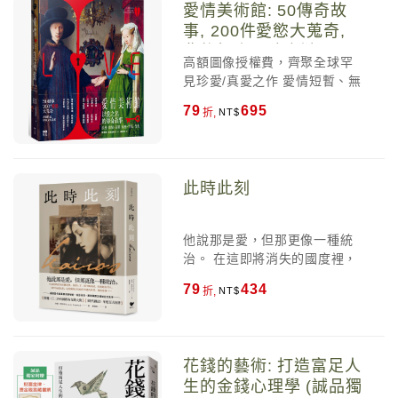
財被當成一門科學來傳授，有
愛情美術館: 50傳奇故
每件作品都提供了一扇窗口，
清楚的公式和邏輯推論。但在
事, 200件愛慾大蒐奇,
讓我們窺見世界各地千萬年來
現實世界中，花錢其實是一門
背後扣人心弦之謎
那一顆顆可感可知、悲喜貪嗔
「藝術」。花錢沒有放諸四海
高額圖像授權費，齊聚全球罕
的情愛之心。
皆準的公式，沒有既定的規
見珍愛/真愛之作 愛情短暫、無
則，它可以是祝福，也可以是
形且無常（如同莎士比亞在
79
695
折,
詛咒。如何善用金錢，讓自己
《羅密歐與茱麗葉》中的絕美
的人生充滿意義且不再後悔，
描述：「嘆息化成之煙」）；
是所有人一生的必修課。 如果
但對歷史學家來說，愛情卻是
《致富心態》是著眼於如何累
引發騷亂與後果的古老引擎。
此時此刻
積財富，《花錢的藝術》則聚
每件作品都提供了一扇窗口，
焦在如何運用財富，深刻剖析
讓我們窺見世界各地千萬年來
通往財富自由的「15個心理層
那一顆顆可感可知、悲喜貪嗔
他說那是愛，但那更像一種統
次」。在這本書中，你將學
的情愛之心。
治。 在這即將消失的國度裡，
會： ＊社會告訴我們該拿錢做
她愛上了一個不斷測試、控制
的，不見得是我們真正該做的
79
434
折,
她的男人。 她不知道的是──這
事。 ＊最有吸引力的財務觀
段關係，正如她所身處的世
念，往往很可能在未來帶給你
界，慢慢崩塌…… 首位榮獲國
最大的遺憾。 ＊你存的每一塊
際布克獎、諾貝爾文學獎呼聲
錢，都可以買到一張向未來請
花錢的藝術: 打造富足人
最高的德國當代作家， 作品銷
領的支票。 ＊羨慕，就是承認
生的金錢心理學 (誠品獨
售逾30國語言，奠定國際文壇
自己不如人，說別人在嫉妒，