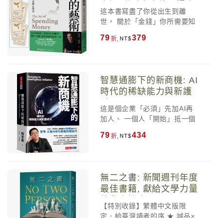
家版/附財富金律．燙金
地位經典代表作！
是一種極端的侮辱。 ＊一件商
這本書寫盡了你從出生到離
箴言藏書票)
品要你付出的代價，遠高於你
世， 關於「金錢」你所需要知
在標籤上看到的價格。 ＊再大
道的一切。 作品暢銷突破
79
379
折,
的成功都會被貪婪摧毀，再動
1,000萬冊！ 《致富心態》作
人的機會也吸引不了不屑一顧
者 摩根．豪瑟 登峰造極之作！
的人。 無論你早已財富自由，
這本書將徹底改變你的人生
還是持續努力精進自己，這本
觀、金錢觀， 具有「純金」般
智慧通膨下的新商機: AI
書都將教你如何從已擁有的金
難以取代的價值。 榮獲誠品、
時代的稀缺能力與新護
錢中，獲取最大的價值。當你
博客來、金石堂三大書店當月
城河
讀完這本書，你會找到屬於自
選書！ 【誠品獨家附贈】 「財
這是個企業「必須」先加AI再
己的位置，看清楚自己接下來
富金律．燙金箴言藏書票」4款
加人、 一個人「開始」抵一個
的追求。隨著財富逐漸累積，
一組 ✦✧✦ 摩根．豪瑟： 如果
團隊、 中間階層「正在」快速
你的人生，也將享受豐厚複
你不思考如何正確地用錢，錢
79
434
折,
消失的時代。 過去智慧是稀缺
利。 ▌全球各界菁英權威好評
就會來用你。 它會控制你，把
資源，現在AI讓智慧快速貶
【暢銷財經作家】綠角、【價
你變成它的囚犯，毫不留情，
值， 加速淘汰不會用AI的人，
值投資人】股人阿勳 專文推
絕不同情。 在學校裡，投資理
並重新定義「有價值者」的樣
薦！ 【戴維斯投資顧問公司董
財被當成一門科學來傳授，有
無二之書: 新聞週刊年度
貌。 「人味」和「溫度」將成
事長，可口可樂及波克夏．海
清楚的公式和邏輯推論。但在
最佳書籍, 獻給文學力量
為稀缺資源， 商機不僅屬於
瑟威控股公司董事】克里斯．
現實世界中，花錢其實是一門
的動人情書
「賣AI鏟子」的人， 更屬於那
大衛 【全球百萬暢銷作家】馬
「藝術」。花錢沒有放諸四海
【特別收錄】繁體中文版限
些懂得設計「真實而有溫度」
克．曼森 【暢銷作家，著有
皆準的公式，沒有既定的規
定．給臺灣讀者的序 ★ 誠品×