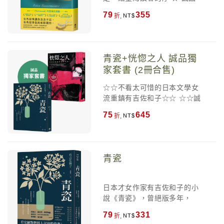
體驗的人。 現在，無論你是企
《如何理財》和《有錢的女
則，它可以是祝福，也可以是
博客來 當月選書 ★ ★《新聞
業主、上班族，還是自由工作
79
355
折,
人》】珍．查茲基 【「閱讀前
詛咒。如何善用金錢，讓自己
週刊Newsweek》年度最佳書
者，你的生意和工作機會正被
哨站」站長】瓦基 【國立臺北
的人生充滿意義且不再後悔，
籍 ★ ★ Amazon新書榜暢銷冠
AI攔截、流量正被演算法重新
科技大學資訊與財金管理系教
是所有人一生的必修課。 如果
軍 ★ ★ Amazon最佳小說編輯
分配、競爭對手正用AI把生產
授】吳牧恩 【財經媒體人、
《致富心態》是著眼於如何累
選書 ★ ★ 有聲書大獎Audie
力放大二十倍。每一個人，不
青瓷+恍惚之人 誠品獨
《理財佑佑班》主持人】林帝
積財富，《花錢的藝術》則聚
Award年度最佳多聲部敘事獎
論願不願意，都已經身處這場
家套書 (2冊合售)
佑 【投資理財YouTuber】柴
焦在如何運用財富，深刻剖析
★
AI引爆的商業海嘯之中，差別
鼠兄弟 【Mr.Market市場先
通往財富自由的「15個心理層
只在於，你是主動駕浪，還是
☆☆不看太可惜的日本文學女
生、財經作家】許繼元 【阿爾
次」。在這本書中，你將學
被滅頂。 AI重塑的不只是工
流重鎮有吉佐和子☆☆ ☆☆誠
發投顧董事長】陳志彥 【小資
會： ＊社會告訴我們該拿錢做
具，而是整個商業運作的底層
品獨家雙書珍藏☆☆ ~~~《青
YP投資理財筆記版主】陳逸朴
的，不見得是我們真正該做的
75
645
折,
邏輯。零點擊浪潮下，品牌若
瓷》~~~ 從今天起， 無論是順
【年度暢銷書《人生路引》作
事。 ＊最有吸引力的財務觀
無法成為消費者心中的「唯一
境或逆境，富有或貧窮，健康
者】楊斯棓 ●中文推薦人依姓
念，往往很可能在未來帶給你
信仰」，就只能淪為AI演算法
或疾病， 這只青瓷，都將成為
名筆畫序排列 ▌來自全世界的
最大的遺憾。 ＊你存的每一塊
下的過路風景；職場的金字塔
你人生的見證…… ~~~《恍惚
最高讚譽 《花錢的藝術》讓讀
錢，都可以買到一張向未來請
青瓷
階梯也正在崩塌，企業將只剩
之人》~~~ 有一天，我們都會
者全面看清金錢本質，知道它
領的支票。 ＊羨慕，就是承認
「超級頂尖」與「最底層」兩
成為需要被溫柔對待的那個
能帶來與不能帶來什麼。在積
自己不如人，說別人在嫉妒，
種人才需求，中間那一大層正
人。 那一碗麵、一床被、一朵
極追逐金錢之前，我們必需知
是一種極端的侮辱。 ＊一件商
日本才女作家有吉佐和子的小
在被AI悄悄取代；一人公司也
花與一輪月……都是愛。
道，金錢到底是怎樣的東西，
品要你付出的代價，遠高於你
說《青瓷》，曾絕版多年，
在加速崛起，零工經濟將成為
有何作用。 畢竟，就如作者所
在標籤上看到的價格。 ＊再大
2011年獲編輯慧眼挖掘重新出
人力市場常態。然而，海嘯裡
79
331
說的：「假如你不知道如何正
折,
的成功都會被貪婪摧毀，再動
版，2023年更因人氣作家原田
從不缺金礦。在AI公司軍備競