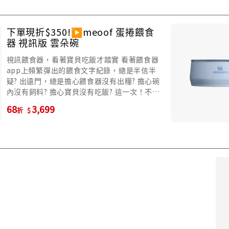
下單現折$350!▶️meoof 蛋捲餵食
器 視訊版 雲朵碗
視訊餵食器，看著寶貝吃飯才踏實 看著餵食器
app上頻繁彈出的餵食文字紀錄，總是半信半
疑? 出遠門，總是擔心餵食器沒有出糧? 擔心碗
內沒有飼料? 擔心寶貝沒有吃飯? 這一次！不看
文字紀錄，眼見為憑！！ 吃多吃少，碗內情
68
3,699
折
況，親眼看見更放心～