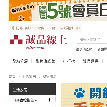
防詐3要訣：不聽信、不操作、掛斷電話
(詳)
禮享偶爸節
滿額
全站分類
品牌旗艦館
排行榜
誠品選書
首頁
生活家居
寵物用品
生活家居
📢強檔推薦✦