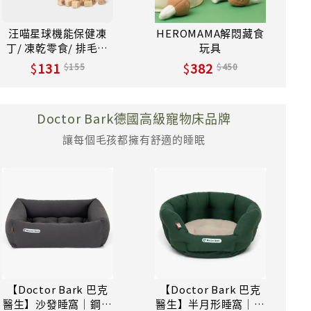
汪喵星球機能保健凍
HEROMAMA解悶藏食
丁/ 凍乾零食/ 排毛保
玩具
健/ 20g
131
382
155
450
Doctor Bark德國高級寵物床品牌
讓每個毛孩都擁有舒適的睡眠
【Doctor Bark 巴克
【Doctor Bark 巴克
醫生】沙發睡窩｜鋼鐵
醫生】半月形睡窩｜森