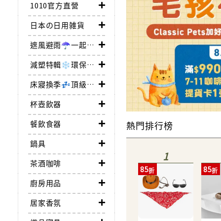
1010官方直營
日本の日用雑貨
遮風避雨☂一起撐傘
減塑特輯❄環保愛地球
床寢換季💤頂級舒眠逸品
杯壺飲器
餐飲食器
熱門排行榜
鍋具
1
茶酒咖啡
85
85
廚房用品
居家香氛