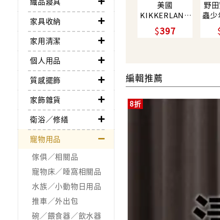
織品寢具
美國
野田
KIKKERLAND
蟲少
家具收納
喵星人變身道具
庭專
397
套組
劑/ 
家用清潔
物友
個人用品
編輯推薦
質感擺飾
家飾雜貨
8折
衛浴／修繕
寵物用品
傢俱／相關品
寵物床／睡窩相關品
水族／小動物日用品
推車／外出包
碗／餵食器／飲水器