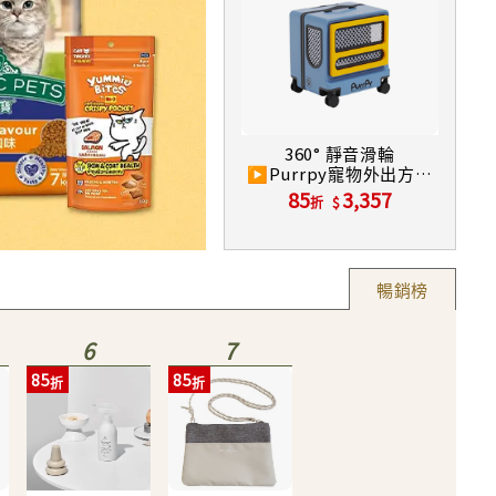
360° 靜音滑輪
▶Purrpy寵物外出方糖
箱/ 藍
85
3,357
折
能量釋放 活化水質▶貪貪烏金菱碳能
85
764
折
暢銷榜
6
7
85
85