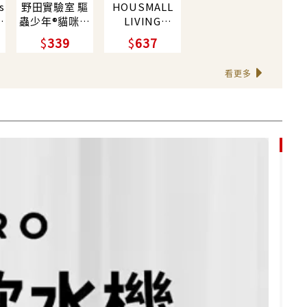
s
野田實驗室 驅
HOUSMALL
糧
蟲少年®貓咪家
LIVING
庭專用萬用清潔
POCKET機能隨
339
637
劑/ 貓薄荷/ 寵
身包/ 沈穩深灰
物友善/ 中性配
看更多
方
7折