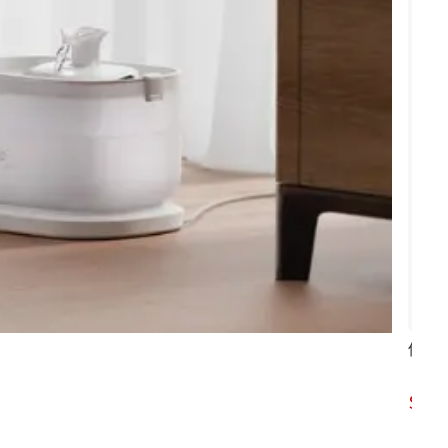
低震
78