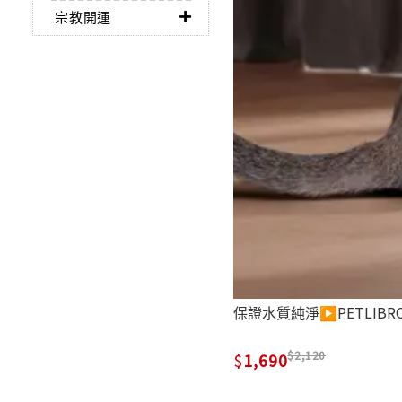
宗教開運
保證水質純淨▶PETLIBR
2,120
1,690