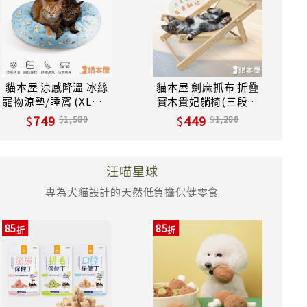
貓本屋 涼感降溫 冰絲
貓本屋 劍麻抓布 折疊
寵物涼墊/睡窩 (XL號)/
實木貴妃躺椅(三段可
藍北極熊
調節)
749
449
1,580
1,280
汪喵星球
專為犬貓設計的天然低負擔保健零食
85
85