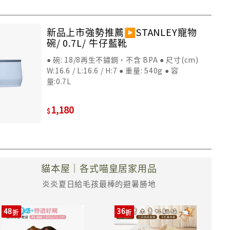
新品上市強勢推薦▶️STANLEY寵物
碗/ 0.7L/ 牛仔藍靴
● 碗: 18/8再生不鏽鋼，不含 BPA ● 尺寸(cm)
W:16.6 / L:16.6 / H:7 ● 重量: 540g ● 容
量:0.7L
1,180
貓本屋｜各式喵皇居家用品
炎炎夏日給毛孩最棒的避暑勝地
48
36