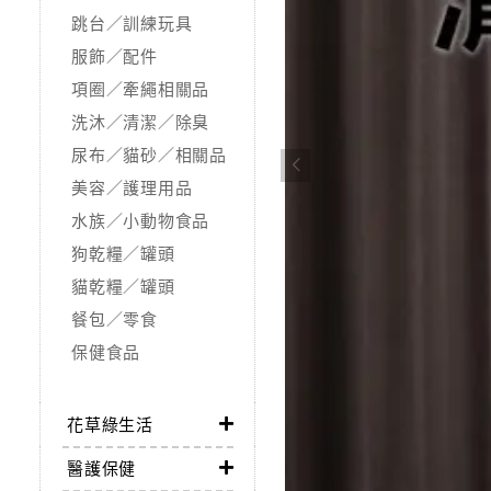
跳台／訓練玩具
服飾／配件
項圈／牽繩相關品
洗沐／清潔／除臭
尿布／貓砂／相關品
美容／護理用品
水族／小動物食品
狗乾糧／罐頭
貓乾糧／罐頭
餐包／零食
保健食品
花草綠生活
醫護保健