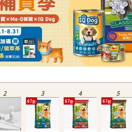
2
3
4
5
67
67
67