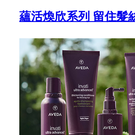
蘊活煥欣系列 留住髮絲