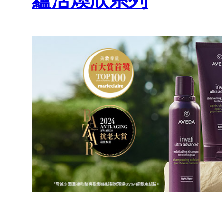
蘊活煥欣系列