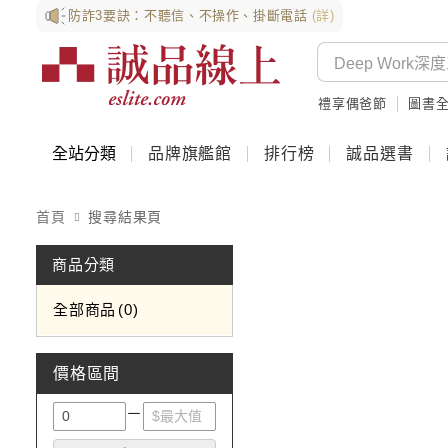
防詐3要訣：不聽信、不操作、掛斷電話
(詳)
禮享偶爸節
圖書全
全站分類
品牌旗艦館
排行榜
誠品選書
首頁
搜尋結果頁
商品分類
全部商品
0
價格區間
－